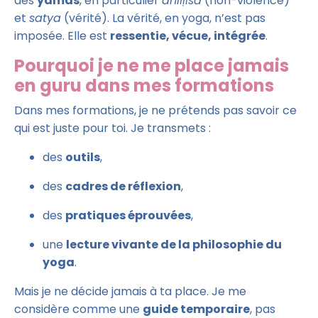
des
yamas
, en particulier
ahiṃsā
(non-violence)
et
satya
(vérité). La vérité, en yoga, n’est pas
imposée. Elle est
ressentie, vécue, intégrée
.
Pourquoi je ne me place jamais
en guru dans mes formations
Dans mes formations, je ne prétends pas savoir ce
qui est juste pour toi. Je transmets :
des
outils
,
des
cadres de réflexion
,
des
pratiques éprouvées
,
une
lecture vivante de la philosophie du
yoga
.
Mais je ne décide jamais à ta place. Je me
considère comme une
guide temporaire
, pas