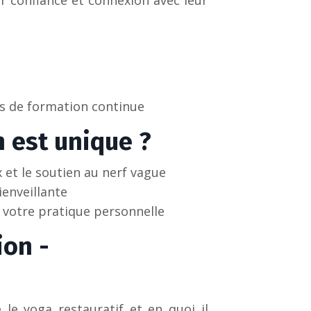
r confiance et connexion avec leur
es de formation continue
 est unique ?
 et le soutien au nerf vague
enveillante
r votre pratique personnelle
ion -
 le yoga restauratif et en quoi il