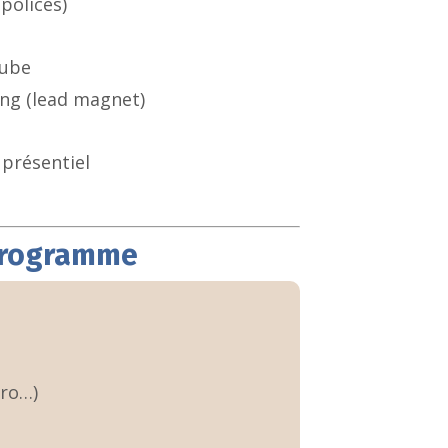
 polices)
Tube
ing (lead magnet)
présentiel
programme
pro…)